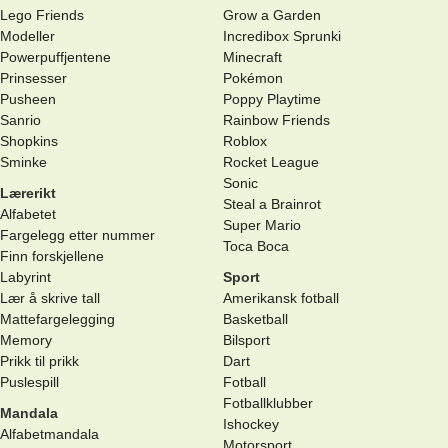
Lego Friends
Grow a Garden
Modeller
Incredibox Sprunki
Powerpuffjentene
Minecraft
Prinsesser
Pokémon
Pusheen
Poppy Playtime
Sanrio
Rainbow Friends
Shopkins
Roblox
Sminke
Rocket League
Sonic
Lærerikt
Steal a Brainrot
Alfabetet
Super Mario
Fargelegg etter nummer
Toca Boca
Finn forskjellene
Labyrint
Sport
Lær å skrive tall
Amerikansk fotball
Mattefargelegging
Basketball
Memory
Bilsport
Prikk til prikk
Dart
Puslespill
Fotball
Fotballklubber
Mandala
Ishockey
Alfabetmandala
Motorsport