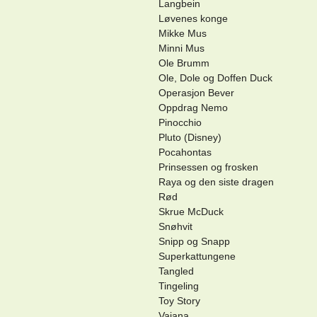
Langbein
Løvenes konge
Mikke Mus
Minni Mus
Ole Brumm
Ole, Dole og Doffen Duck
Operasjon Bever
Oppdrag Nemo
Pinocchio
Pluto (Disney)
Pocahontas
Prinsessen og frosken
Raya og den siste dragen
Rød
Skrue McDuck
Snøhvit
Snipp og Snapp
Superkattungene
Tangled
Tingeling
Toy Story
Vaiana