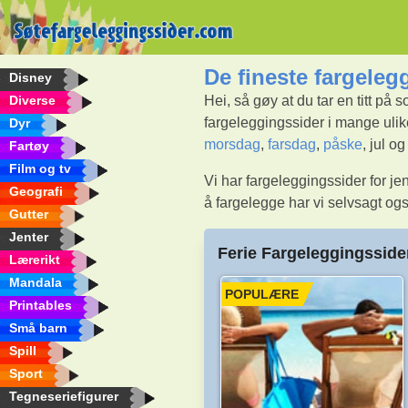
De fineste fargeleg
Disney
Diverse
Hei, så gøy at du tar en titt på 
fargeleggingssider i mange ulike
Dyr
morsdag
,
farsdag
,
påske
, jul o
Fartøy
Film og tv
Vi har fargeleggingssider for jen
Geografi
å fargelegge har vi selvsagt og
Gutter
Jenter
Ferie Fargeleggingsside
Lærerikt
Mandala
POPULÆRE
Printables
Små barn
Spill
Sport
Tegneseriefigurer