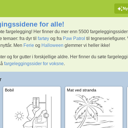
Ny
gingssidene for alle!
sote fargelegging! Her finner du mer enn 5500 fargeleggingssider fo
 temaer: fra dyr til
fartøy
og fra
Paw Patrol
til tegneseriefigurer.
g nyttår. Men
Ferie
og
Halloween
glemmer vi heller ikke!
ter og for gutter i forskjellige aldre. Her finner du søte fargelegg
så
fargeleggingssider for voksne
.
r
Bobil
Mat ved stranda