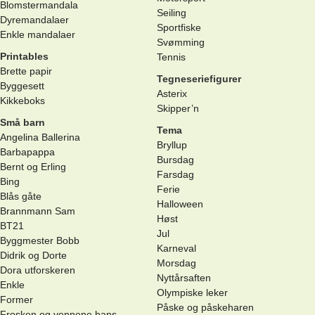
Blomstermandala
Seiling
Dyremandalaer
Sportfiske
Enkle mandalaer
Svømming
Printables
Tennis
Brette papir
Tegneseriefigurer
Byggesett
Asterix
Kikkeboks
Skipper’n
Små barn
Tema
Angelina Ballerina
Bryllup
Barbapappa
Bursdag
Bernt og Erling
Farsdag
Bing
Ferie
Blås gåte
Halloween
Brannmann Sam
Høst
BT21
Jul
Byggmester Bobb
Karneval
Didrik og Dorte
Morsdag
Dora utforskeren
Nyttårsaften
Enkle
Olympiske leker
Former
Påske og påskeharen
Frosken og vennene hans