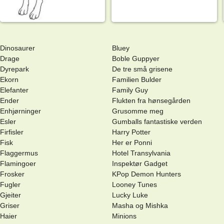
Dinosaurer
Bluey
Drage
Boble Guppyer
Dyrepark
De tre små grisene
Ekorn
Familien Bulder
Elefanter
Family Guy
Ender
Flukten fra hønsegården
Enhjørninger
Grusomme meg
Esler
Gumballs fantastiske verden
Firfisler
Harry Potter
Fisk
Her er Ponni
Flaggermus
Hotel Transylvania
Flamingoer
Inspektør Gadget
Frosker
KPop Demon Hunters
Fugler
Looney Tunes
Gjeiter
Lucky Luke
Griser
Masha og Mishka
Haier
Minions