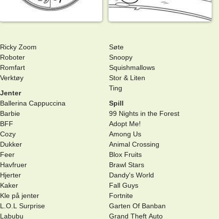
Ricky Zoom
Søte
Roboter
Snoopy
Romfart
Squishmallows
Verktøy
Stor & Liten
Ting
Jenter
Ballerina Cappuccina
Spill
Barbie
99 Nights in the Forest
BFF
Adopt Me!
Cozy
Among Us
Dukker
Animal Crossing
Feer
Blox Fruits
Havfruer
Brawl Stars
Hjerter
Dandy's World
Kaker
Fall Guys
Kle på jenter
Fortnite
L.O.L Surprise
Garten Of Banban
Labubu
Grand Theft Auto