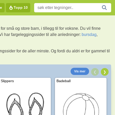
e
Topp 10
r små og store barn, i tillegg til for voksne. Du vil finne
 Vi har fargeleggingssider til alle anledninger:
bursdag
,
ingssider for de aller minste. Og fordi du aldri er for gammel til
Vis mer
❮
❯
Slippers
Badeball
S