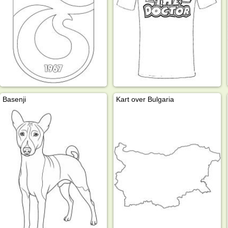
Basenji
Kart over Bulgaria