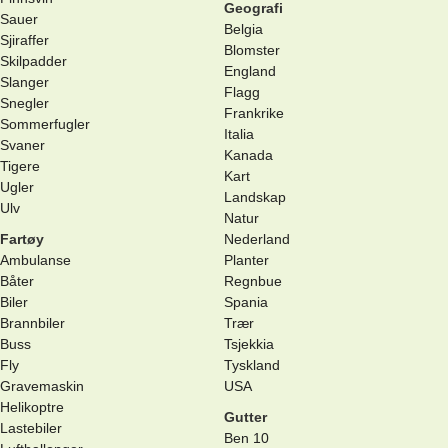
Geografi
Sauer
Belgia
Sjiraffer
Blomster
Skilpadder
England
Slanger
Flagg
Snegler
Frankrike
Sommerfugler
Italia
Svaner
Kanada
Tigere
Kart
Ugler
Landskap
Ulv
Natur
Fartøy
Nederland
Ambulanse
Planter
Båter
Regnbue
Biler
Spania
Brannbiler
Trær
Buss
Tsjekkia
Fly
Tyskland
Gravemaskin
USA
Helikoptre
Gutter
Lastebiler
Ben 10