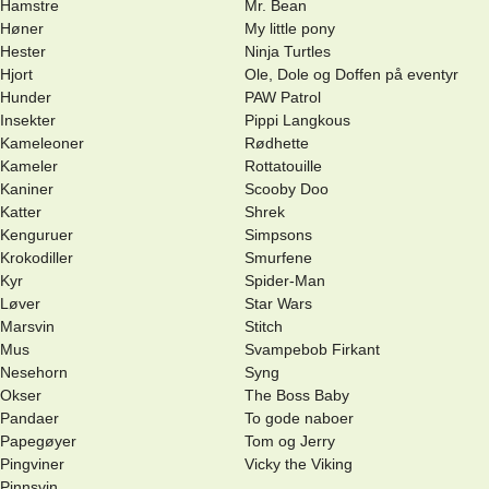
Hamstre
Mr. Bean
Høner
My little pony
Hester
Ninja Turtles
Hjort
Ole, Dole og Doffen på eventyr
Hunder
PAW Patrol
Insekter
Pippi Langkous
Kameleoner
Rødhette
Kameler
Rottatouille
Kaniner
Scooby Doo
Katter
Shrek
Kenguruer
Simpsons
Krokodiller
Smurfene
Kyr
Spider-Man
Løver
Star Wars
Marsvin
Stitch
Mus
Svampebob Firkant
Nesehorn
Syng
Okser
The Boss Baby
Pandaer
To gode naboer
Papegøyer
Tom og Jerry
Pingviner
Vicky the Viking
Pinnsvin