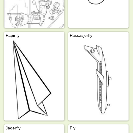
Papirfly
Passasjerfly
Jagerfly
Fly