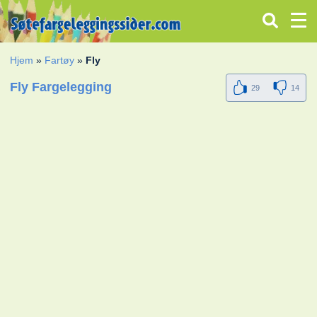
Hjem
»
Fartøy
»
Fly
Fly Fargelegging
29
14