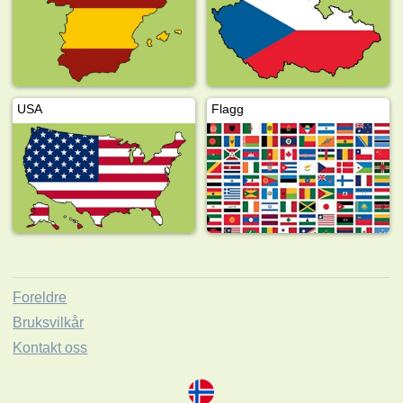
USA
Flagg
Foreldre
Bruksvilkår
Kontakt oss