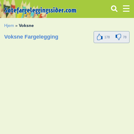
Hjem
»
Voksne
Voksne Fargelegging
178
78