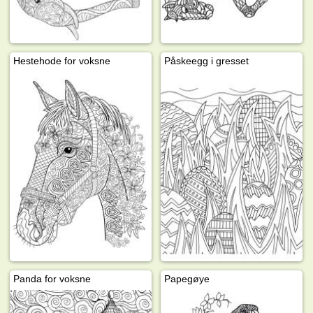
Hestehode for voksne
Påskeegg i gresset
Panda for voksne
Papegøye