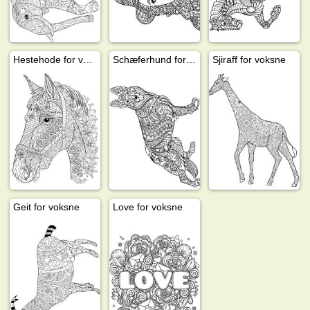
Hestehode for voksne
Schæferhund for voksne
Sjiraff for voksne
Geit for voksne
Love for voksne