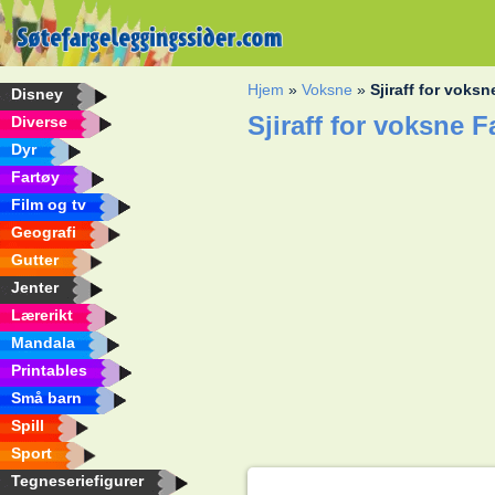
Hjem
»
Voksne
»
Sjiraff for voksn
Disney
Sjiraff for voksne 
Diverse
Dyr
Fartøy
Film og tv
Geografi
Gutter
Jenter
Lærerikt
Mandala
Printables
Små barn
Spill
Sport
Tegneseriefigurer