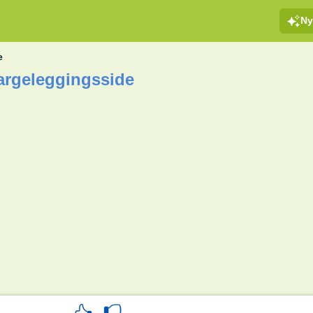
Ny
e
Fargeleggingsside