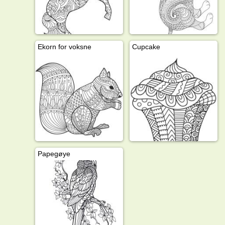
Ekorn for voksne
Cupcake
Papegøye