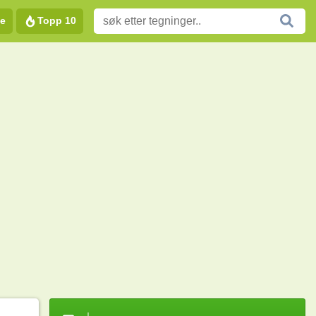
e
Topp 10