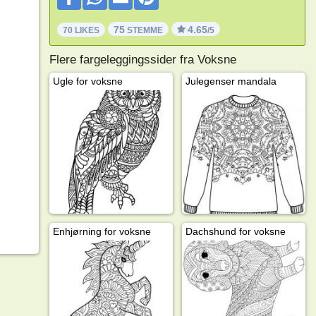
75
4.65
70 LIKES
STEMME
/5
Flere fargeleggingssider fra Voksne
Ugle for voksne
Julegenser mandala
Enhjørning for voksne
Dachshund for voksne