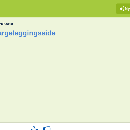
Ny
 voksne
Fargeleggingsside