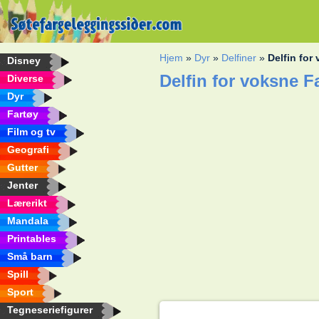
Hjem
»
Dyr
»
Delfiner
»
Delfin for
Disney
Delfin for voksne 
Diverse
Dyr
Fartøy
Film og tv
Geografi
Gutter
Jenter
Lærerikt
Mandala
Printables
Små barn
Spill
Sport
Tegneseriefigurer