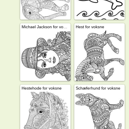
Michael Jackson for voksne
Hest for voksne
Hestehode for voksne
Schæferhund for voksne