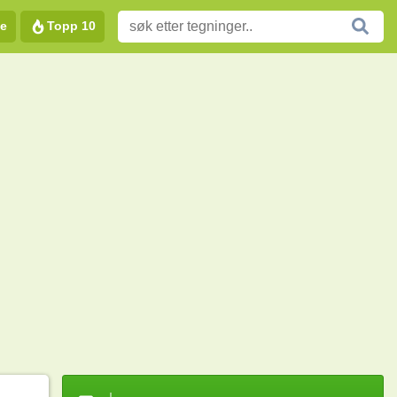
e
Topp 10