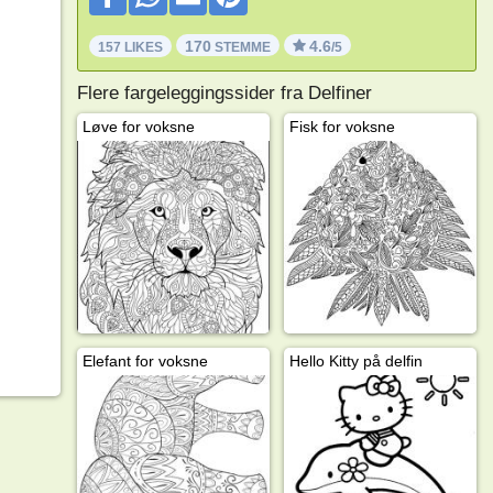
170
4.6
157 LIKES
STEMME
/5
Flere fargeleggingssider fra Delfiner
Løve for voksne
Fisk for voksne
Elefant for voksne
Hello Kitty på delfin