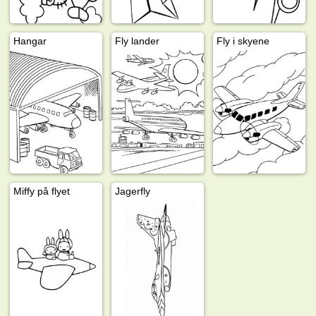
Hangar
Fly lander
Fly i skyene
Miffy på flyet
Jagerfly