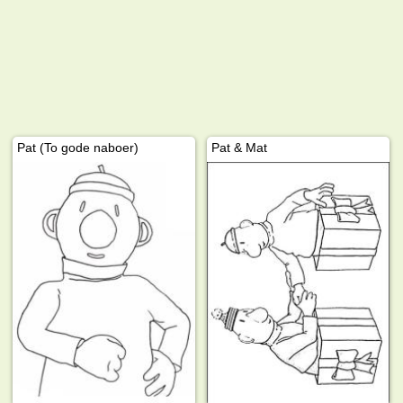
Pat (To gode naboer)
Pat & Mat