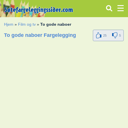
Hjem
»
Film og tv
»
To gode naboer
To gode naboer Fargelegging
25
5