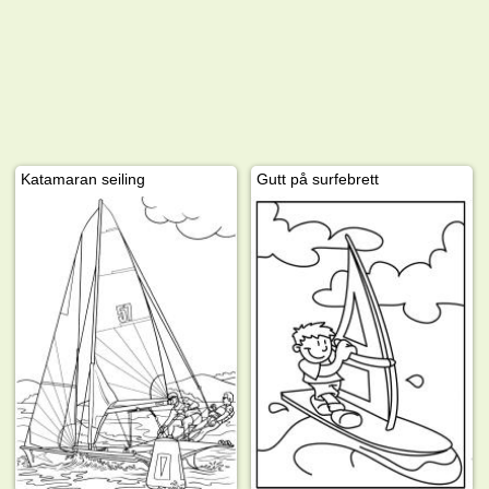
Katamaran seiling
Gutt på surfebrett