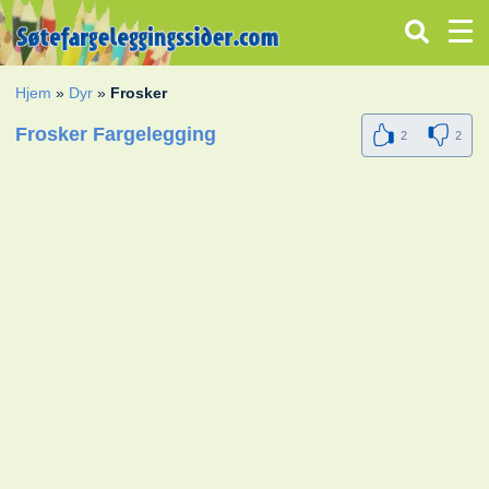
Hjem
»
Dyr
»
Frosker
Frosker Fargelegging
2
2