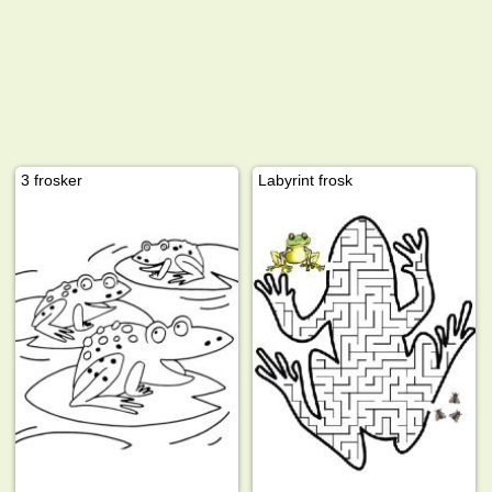
3 frosker
Labyrint frosk