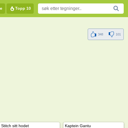
e
Topp 10
348
101
Stitch sitt hodet
Kaptein Gantu