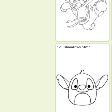
Squishmallows Stitch