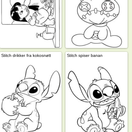
Stitch drikker fra kokosnøtt
Stitch spiser banan