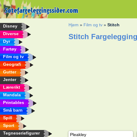
Hjem
»
Film og tv
»
Stitch
Disney
Diverse
Stitch Fargeleggin
Dyr
Fartøy
Film og tv
Geografi
Gutter
Jenter
Lærerikt
Mandala
Printables
Små barn
Spill
Sport
Tegneseriefigurer
Pleakley