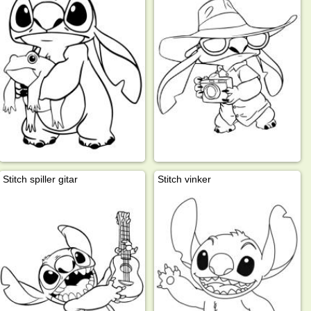
Stitch spiller gitar
Stitch vinker