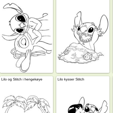
Lilo og Stitch i hengekøye
Lilo kysser Stitch