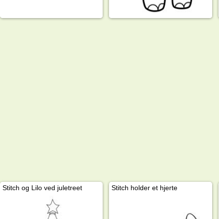
Stitch og Lilo ved juletreet
Stitch holder et hjerte