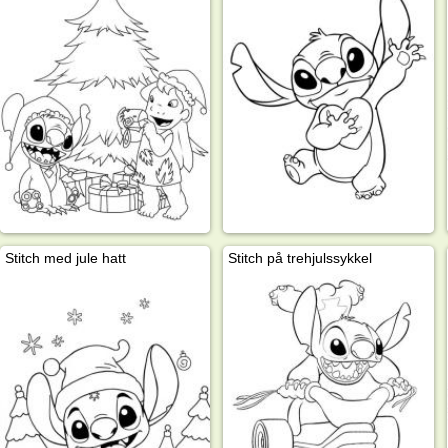
Stitch med jule hatt
Stitch på trehjulssykkel