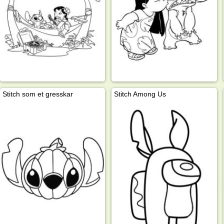
Stitch som et gresskar
Stitch Among Us