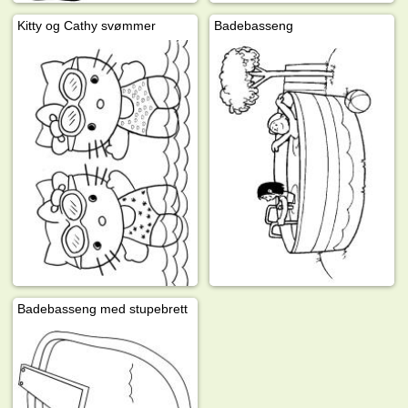
Kitty og Cathy svømmer
Badebasseng
Badebasseng med stupebrett