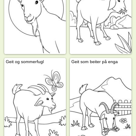
Geit og sommerfugl
Geit som beiter på enga