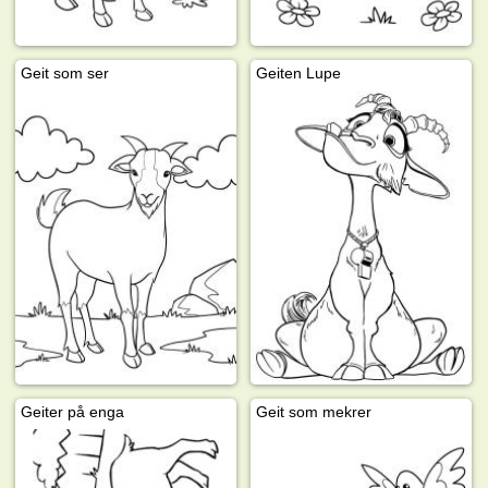
Geit som ser
Geiten Lupe
Geiter på enga
Geit som mekrer