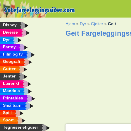
Hjem
»
Dyr
»
Gjeiter
»
Geit
Disney
Geit Fargeleggings
Diverse
Dyr
Fartøy
Film og tv
Geografi
Gutter
Jenter
Lærerikt
Mandala
Printables
Små barn
Spill
Sport
Tegneseriefigurer