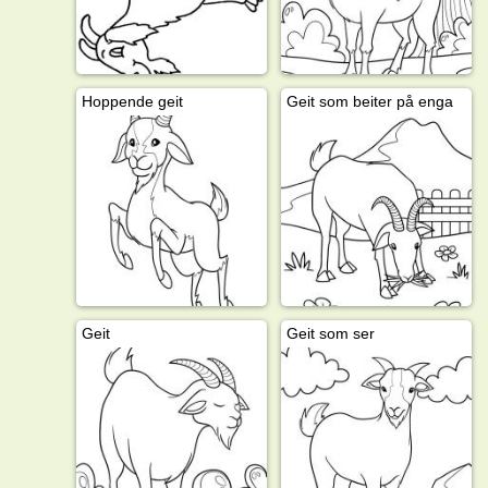
Hoppende geit
Geit som beiter på enga
Geit
Geit som ser