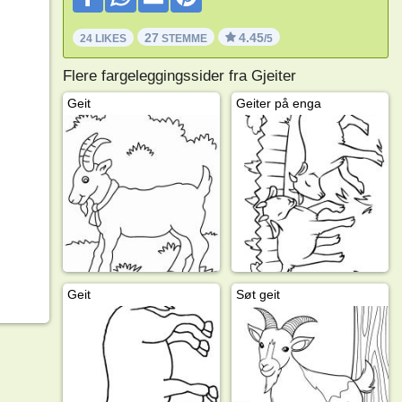
27
4.45
24 LIKES
STEMME
/5
Flere fargeleggingssider fra Gjeiter
Geit
Geiter på enga
Geit
Søt geit