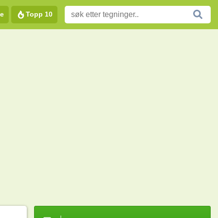
e
Topp 10