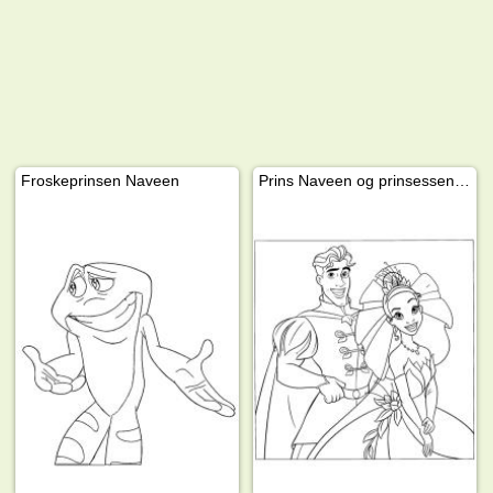
Froskeprinsen Naveen
Prins Naveen og prinsessen Tiana