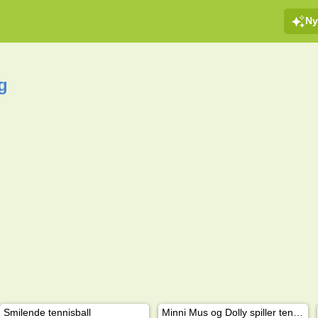
Ny
g
Smilende tennisball
Minni Mus og Dolly spiller tennis