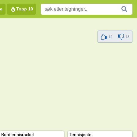
e
Topp 10
12
13
Bordtennisracket
Tennisjente