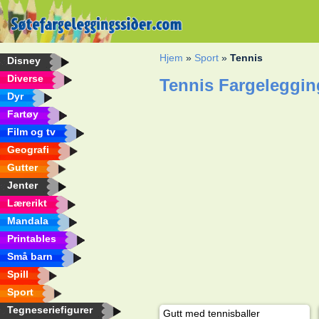
Hjem
»
Sport
»
Tennis
Disney
Diverse
Tennis Fargeleggin
Dyr
Fartøy
Film og tv
Geografi
Gutter
Jenter
Lærerikt
Mandala
Printables
Små barn
Spill
Sport
Tegneseriefigurer
Gutt med tennisballer