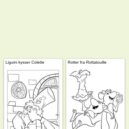
Liguini kysser Colette
Rotter fra Rottatouille