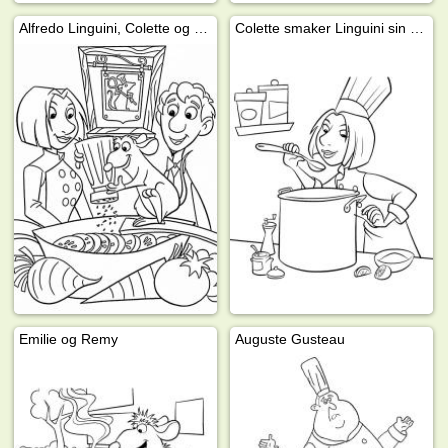
Alfredo Linguini, Colette og Remy
Colette smaker Linguini sin suppe
Emilie og Remy
Auguste Gusteau