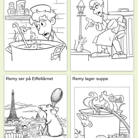
Remy ser på Eiffeltårnet
Remy lager suppe