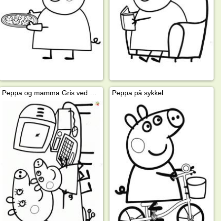
Peppa og mamma Gris ved PC-en
Peppa på sykkel