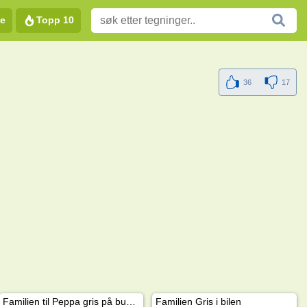
e
Topp 10
36
17
Familien til Peppa gris på bussen
Familien Gris i bilen