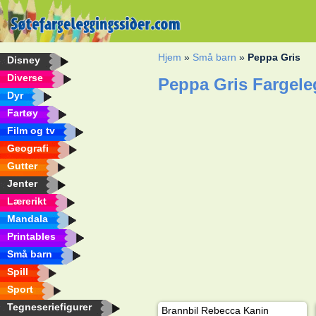
Hjem
»
Små barn
»
Peppa Gris
Disney
Diverse
Peppa Gris Fargel
Dyr
Fartøy
Film og tv
Geografi
Gutter
Jenter
Lærerikt
Mandala
Printables
Små barn
Spill
Sport
Tegneseriefigurer
Brannbil Rebecca Kanin