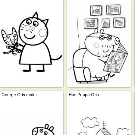
George Gris maler
Hus Peppa Gris