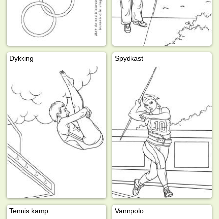
Dykking
Spydkast
Tennis kamp
Vannpolo