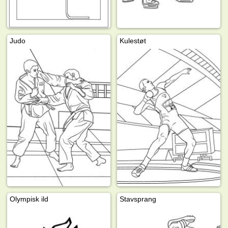
Judo
Kulestøt
Olympisk ild
Stavsprang