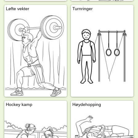
Løfte vekter
Turnringer
Hockey kamp
Høydehopping