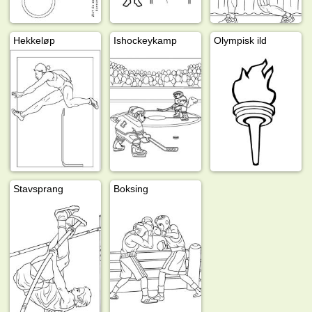
Hekkeløp
Ishockeykamp
Olympisk ild
Stavsprang
Boksing