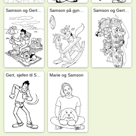
Samson og Gert i ørkenen
Samson på gyngehest
Samson og Gert på ferie
Gert, sjefen til Samson
Marie og Samson