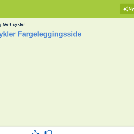
Ny
 Gert sykler
kler Fargeleggingsside