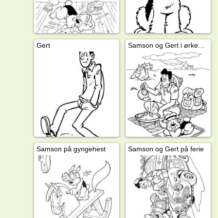
Gert
Samson og Gert i ørkenen
Samson på gyngehest
Samson og Gert på ferie