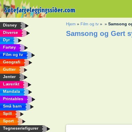
Hjem
»
Film og tv
»
»
Samsong og
Disney
Samsong og Gert sy
Diverse
Dyr
Fartøy
Film og tv
Geografi
Gutter
Jenter
Lærerikt
Mandala
Printables
Små barn
Spill
Sport
Tegneseriefigurer