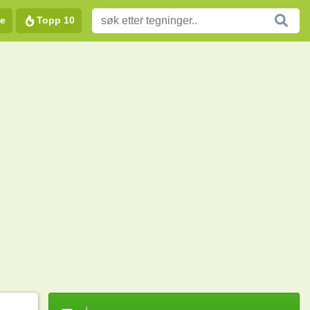
e
Topp 10