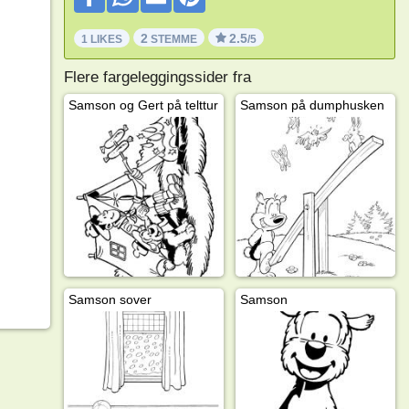
2
2.5
1 LIKES
STEMME
/5
Flere fargeleggingssider fra
Samson og Gert på telttur
Samson på dumphusken
Samson sover
Samson