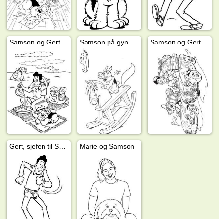
Samson og Gert i ørkenen
Samson på gyngehest
Samson og Gert på ferie
Gert, sjefen til Samson
Marie og Samson