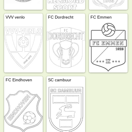
VVV venlo
FC Dordrecht
FC Emmen
FC Eindhoven
SC cambuur