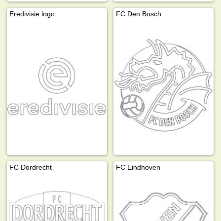
Eredivisie logo
FC Den Bosch
FC Dordrecht
FC Eindhoven