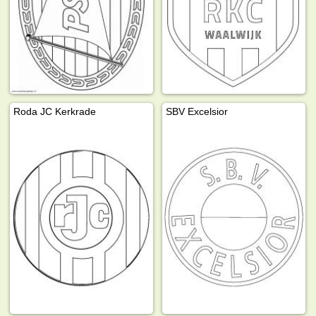
Roda JC Kerkrade
SBV Excelsior