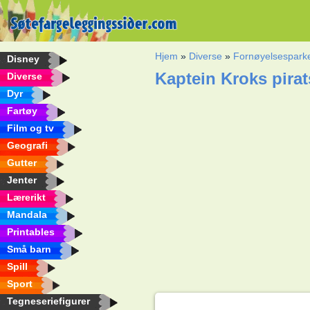
Hjem
»
Diverse
»
Fornøyelsespark
Disney
Kaptein Kroks pira
Diverse
Dyr
Fartøy
Film og tv
Geografi
Gutter
Jenter
Lærerikt
Mandala
Printables
Små barn
Spill
Sport
Tegneseriefigurer