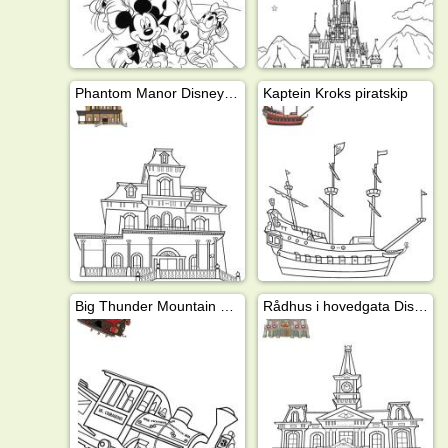
Phantom Manor Disneyland
Kaptein Kroks piratskip
Big Thunder Mountain Railroad Disneyland
Rådhus i hovedgata Disneyland