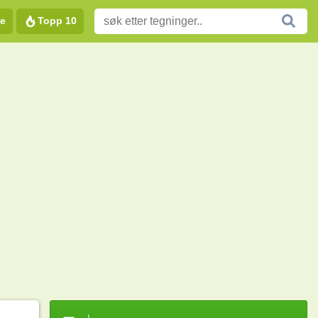
e
Topp 10