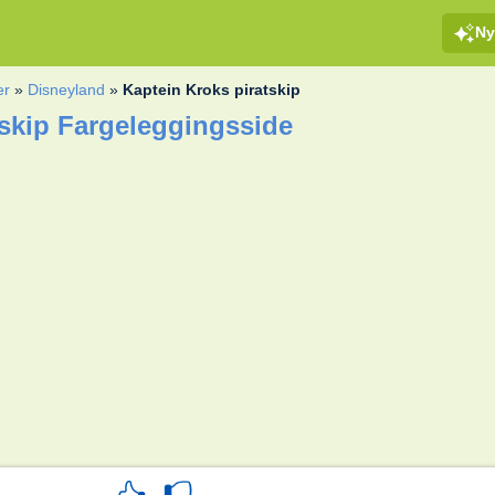
Ny
er
»
Disneyland
»
Kaptein Kroks piratskip
tskip Fargeleggingsside