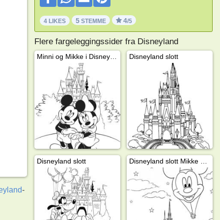
5
4
4 LIKES
STEMME
/5
Flere fargeleggingssider fra Disneyland
Minni og Mikke i Disneyland
Disneyland slott
Disneyland slott
Disneyland slott Mikke Mus i luftballong
eyland
-