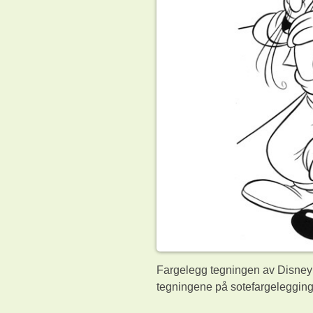
Fargelegg tegningen av Disneyla
tegningene på sotefargelegging