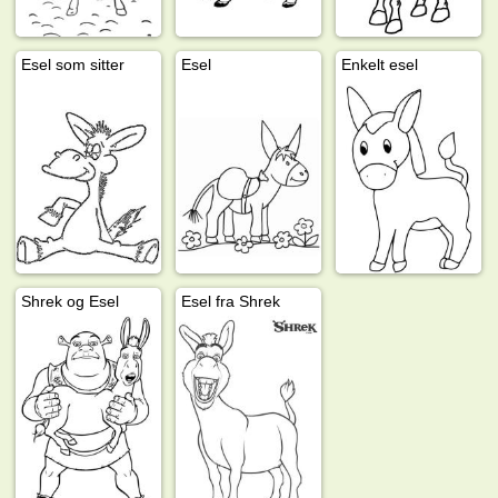
Esel som sitter
Esel
Enkelt esel
Shrek og Esel
Esel fra Shrek