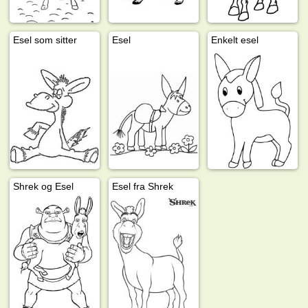
Esel som sitter
Esel
Enkelt esel
Shrek og Esel
Esel fra Shrek