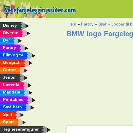
Hjem
»
Fartøy
»
Biler
»
Logoer til 
Disney
BMW logo Fargeleg
Diverse
Dyr
Fartøy
Film og tv
Geografi
Gutter
Jenter
Lærerikt
Mandala
Printables
Små barn
Spill
Sport
Tegneseriefigurer