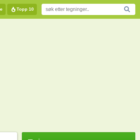
e
Topp 10