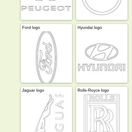
Ford logo
Hyundai logo
Jaguar logo
Rolls-Royce logo