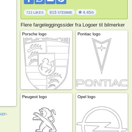
815
4.45
723 LIKES
STEMME
/5
Flere fargeleggingssider fra Logoer til bilmerker
Porsche logo
Pontiac logo
Peugeot logo
Opel logo
ker
-