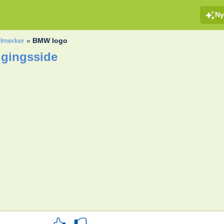
Ny
bilmerker
»
BMW logo
gingsside