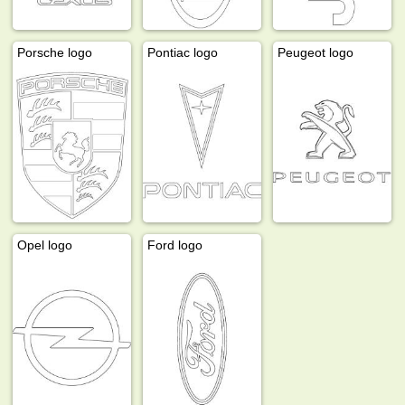
Porsche logo
Pontiac logo
Peugeot logo
Opel logo
Ford logo