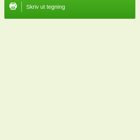
Skriv ut tegning