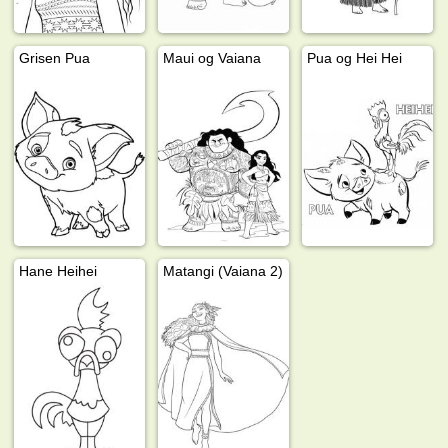
Grisen Pua
Maui og Vaiana
Pua og Hei Hei
Hane Heihei
Matangi (Vaiana 2)