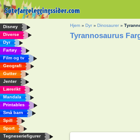
Hjem
»
Dyr
»
Dinosaurer
»
Tyrann
Disney
Tyrannosaurus Far
Diverse
Dyr
Fartøy
Film og tv
Geografi
Gutter
Jenter
Lærerikt
Mandala
Printables
Små barn
Spill
Sport
Tegneseriefigurer