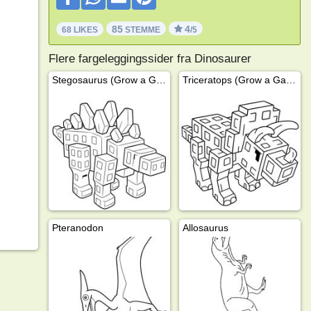
85
4
68 LIKES
STEMME
/5
Flere fargeleggingssider fra Dinosaurer
Stegosaurus (Grow a Garden)
Triceratops (Grow a Garden)
Pteranodon
Allosaurus