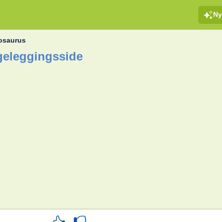
Ny
osaurus
geleggingsside