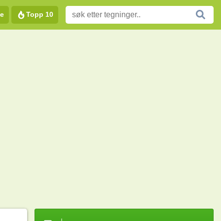
e
Topp 10