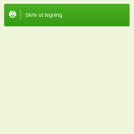
Skriv ut tegning