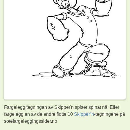
Fargelegg tegningen av Skipper'n spiser spinat nå. Eller
fargelegg en av de andre flotte 10
Skipper’n
-tegningene på
sotefargeleggingssider.no