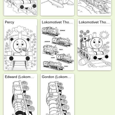
Percy
Lokomotivet Thomas
Lokomotivet Thomas er glad
Edward (Lokomotivet Thomas)
Gordon (Lokomotivet Thomas og vennene hans)