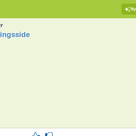
Ny
ey
ingsside