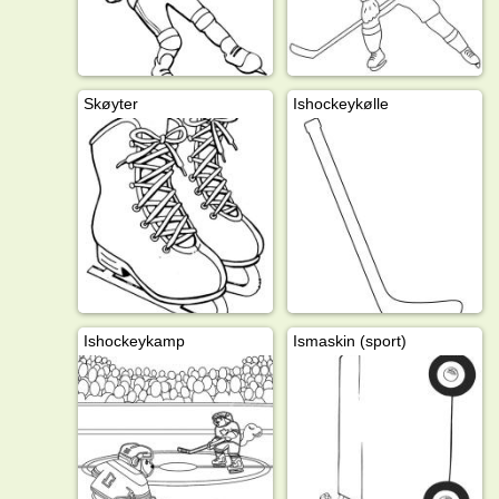
Skøyter
Ishockeykølle
Ishockeykamp
Ismaskin (sport)