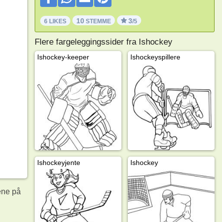
10
3
6 LIKES
STEMME
/5
Flere fargeleggingssider fra Ishockey
Ishockey-keeper
Ishockeyspillere
Ishockeyjente
Ishockey
ene på