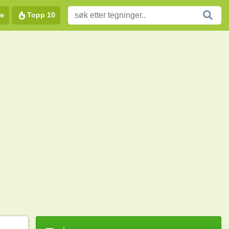
e
Topp 10