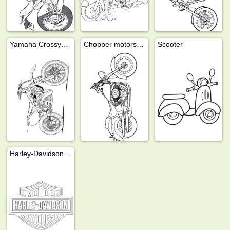
Yamaha Crossykkel
Chopper motorsykkel
Scooter
Harley-Davidson logo