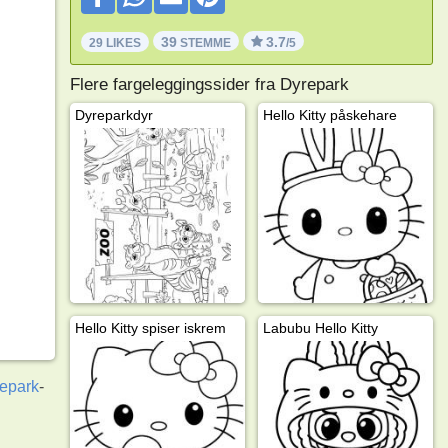
39
3.7
29 LIKES
STEMME
/5
Flere fargeleggingssider fra Dyrepark
Dyreparkdyr
Hello Kitty påskehare
Hello Kitty spiser iskrem
Labubu Hello Kitty
epark
-