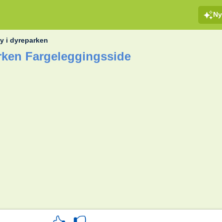
Ny
ty i dyreparken
arken Fargeleggingsside