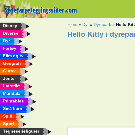
Hjem
»
Dyr
»
Dyrepark
»
Hello Kit
Disney
Hello Kitty i dyrep
Diverse
Dyr
Fartøy
Film og tv
Geografi
Gutter
Jenter
Lærerikt
Mandala
Printables
Små barn
Spill
Sport
Tegneseriefigurer