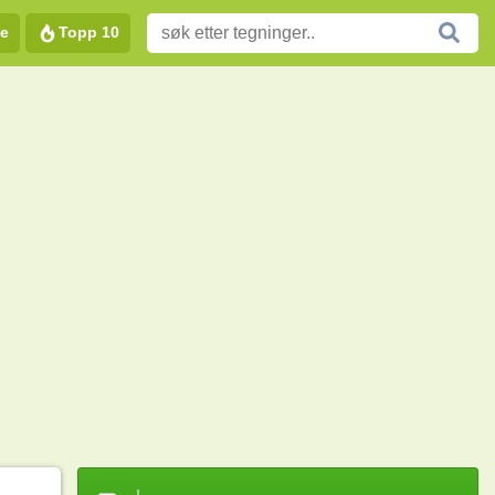
e
Topp 10