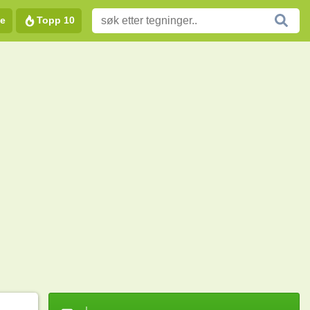
e
Topp 10