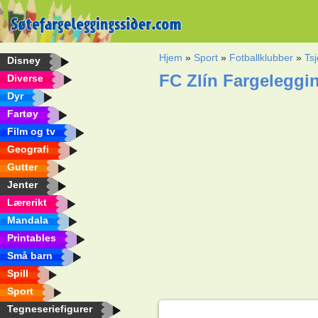
Hjem
»
Sport
»
Fotballklubber
»
Tsj
Disney
FC Zlín Fargeleggi
Diverse
Dyr
Fartøy
Film og tv
Geografi
Gutter
Jenter
Lærerikt
Mandala
Printables
Små barn
Spill
Sport
Tegneseriefigurer