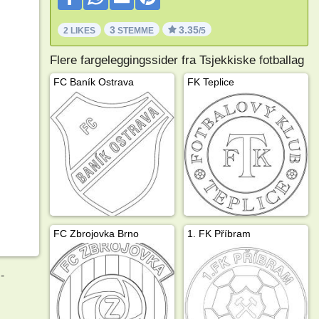
3
3.35
2 LIKES
STEMME
/5
Flere fargeleggingssider fra Tsjekkiske fotballag
FC Baník Ostrava
FK Teplice
FC Zbrojovka Brno
1. FK Příbram
g
-