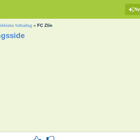
Ny
ekkiske fotballag
»
FC Zlín
ngsside