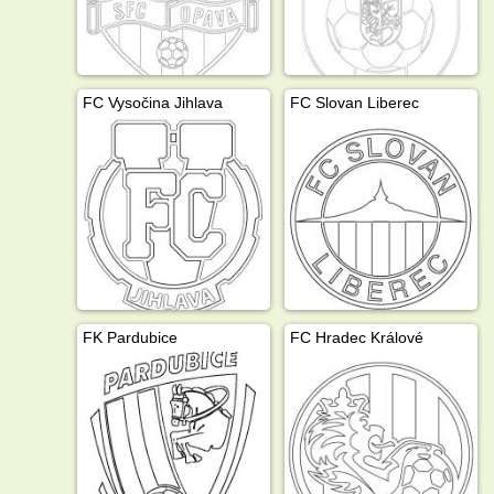
FC Vysočina Jihlava
FC Slovan Liberec
FK Pardubice
FC Hradec Králové