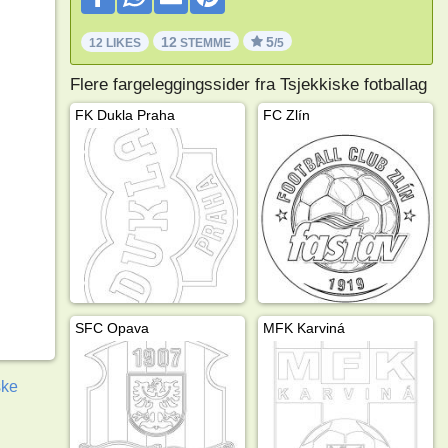
12
5
12 LIKES
STEMME
/5
Flere fargeleggingssider fra Tsjekkiske fotballag
FK Dukla Praha
FC Zlín
SFC Opava
MFK Karviná
ske