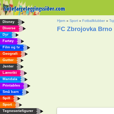
Hjem
»
Sport
»
Fotballklubber
»
Tsj
Disney
FC Zbrojovka Brno
Diverse
Dyr
Fartøy
Film og tv
Geografi
Gutter
Jenter
Lærerikt
Mandala
Printables
Små barn
Spill
Sport
Tegneseriefigurer