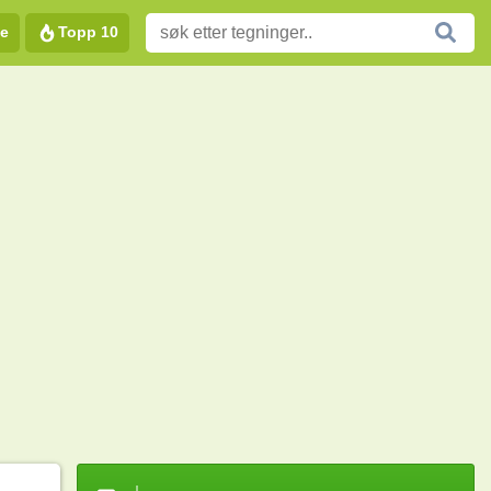
e
Topp 10