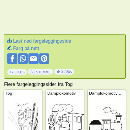
Last ned fargeleggingsside
Farg på nett
61
3.85
47 LIKES
STEMME
/5
Flere fargeleggingssider fra Tog
Tog
Damplokomotiv
Damplokomotiv med vogn