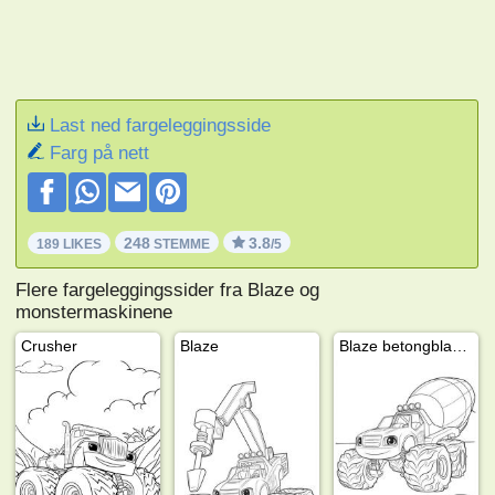
Last ned fargeleggingsside
Farg på nett
248
3.8
189 LIKES
STEMME
/5
Flere fargeleggingssider fra Blaze og
monstermaskinene
Crusher
Blaze
Blaze betongblander