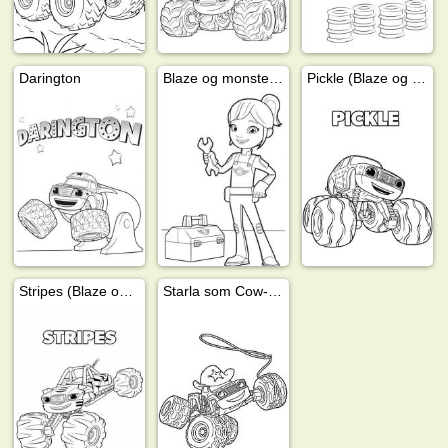
Darington
Blaze og monstermaskinene Gabby
Pickle (Blaze og monstermaskinene)
Stripes (Blaze og monstermaskinene)
Starla som Cow-girl