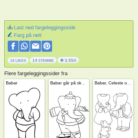
Last ned fargeleggingsside
Farg på nett
14
3.55
10 LIKES
STEMME
/5
Flere fargeleggingssider fra
Babar
Babar går på skøyter
Babar, Celeste og Arthur