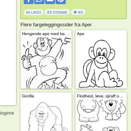
83
4
66 LIKES
STEMME
/5
Flere fargeleggingssider fra Aper
Hengende ape med banan
Ape
Gorilla
Flodhest, løve, sjiraff og ape
ningene