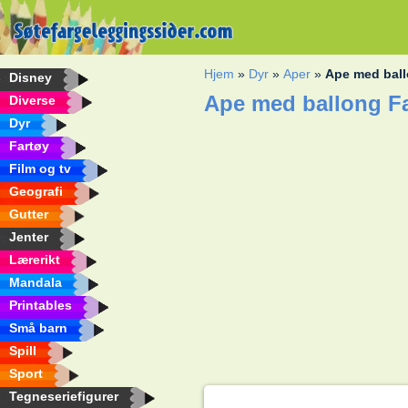
Hjem
»
Dyr
»
Aper
»
Ape med bal
Disney
Ape med ballong F
Diverse
Dyr
Fartøy
Film og tv
Geografi
Gutter
Jenter
Lærerikt
Mandala
Printables
Små barn
Spill
Sport
Tegneseriefigurer