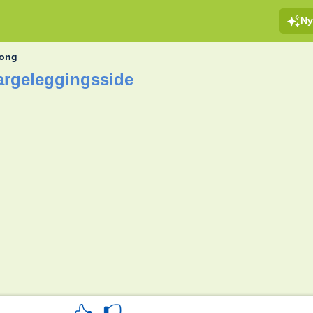
Ny
long
argeleggingsside