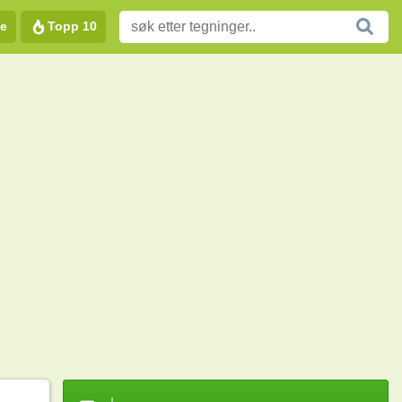
e
Topp 10