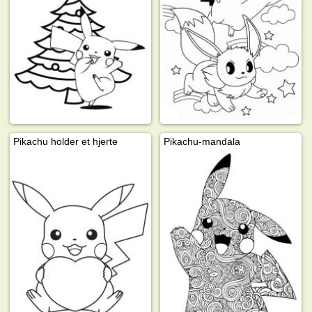
Pikachu holder et hjerte
Pikachu-mandala