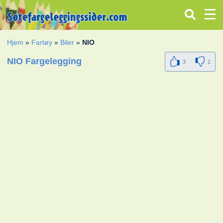
Hjem
»
Fartøy
»
Biler
»
NIO
NIO Fargelegging
3
2