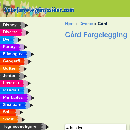
Hjem
»
Diverse
»
Gård
Disney
Diverse
Gård Fargelegging
Dyr
Fartøy
Film og tv
Geografi
Gutter
Jenter
Lærerikt
Mandala
Printables
Små barn
Spill
Sport
Tegneseriefigurer
4 husdyr