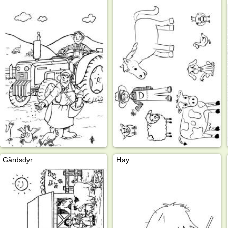
Gårdsdyr
Høy