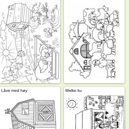
Låve med høy
Melke ku