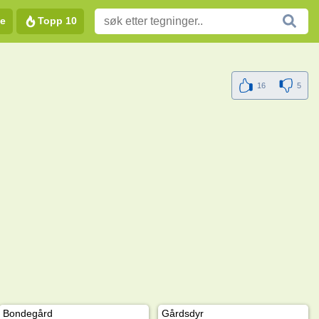
e
Topp 10
16
5
Bondegård
Gårdsdyr