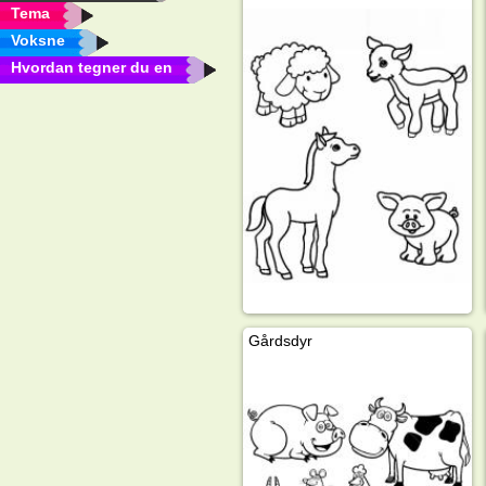
Tema
Voksne
Hvordan tegner du en
Gårdsdyr