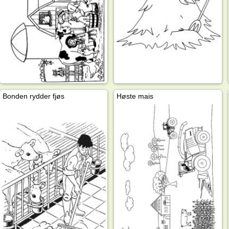
Bonden rydder fjøs
Høste mais