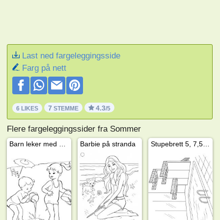
Last ned fargeleggingsside
Farg på nett
7
4.3
6 LIKES
STEMME
/5
Flere fargeleggingssider fra Sommer
Barn leker med vann
Barbie på stranda
Stupebrett 5, 7,5 og 10 meter